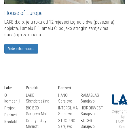
House of Europe
LAKE d.o.o. je u roku od 12 mjeseci izgradio dva (povezana)
objekta, Lamelu B i Lamelu C, po jako strogim zahtjevima
sadašnjih zakupaca.
Više informacija
Lake
Projekti
Partneri
O
LAKE
HANO
RAMAGLAS
kompaniji
Skenderpašina
Sarajevo
Sarajevo
Projekti
BIG BOX
INTERCLIMA
HIDROINVEST
Copyright
Sarajevo Mall
Sarajevo
Sarajevo
Partneri
(c)
Courtyard by
STROPING
BOGER
Kontakt
LAKE.
Marriott
Sarajevo
Sarajevo
Sva