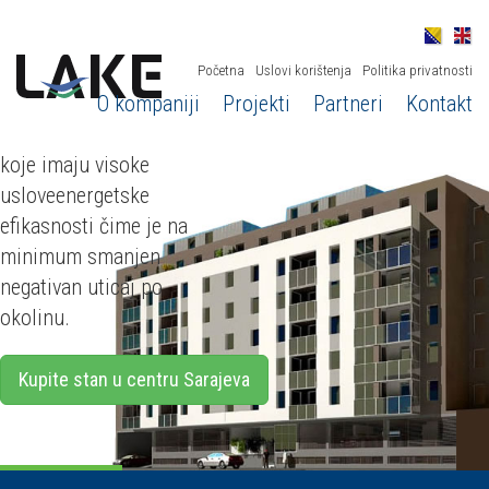
lociran u samom
centru Sarajeva,
Skenderpašina 31,
Početna
Uslovi korištenja
Politika privatnosti
O kompaniji
Projekti
Partneri
Kontakt
spada u novu
generaciju zgrada,
koje imaju visoke
usloveenergetske
efikasnosti čime je na
minimum smanjen
negativan uticaj po
okolinu.
Kupite stan u centru Sarajeva